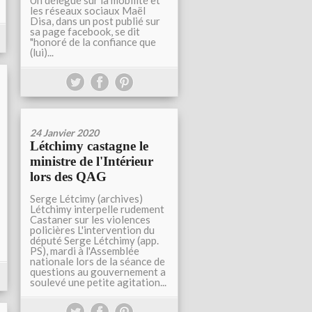
Un délégué sur la mobilité et
les réseaux sociaux Maël
Disa, dans un post publié sur
sa page facebook, se dit
"honoré de la confiance que
(lui)...
24 Janvier 2020
Létchimy castagne le
ministre de l'Intérieur
lors des QAG
Serge Létcimy (archives)
Létchimy interpelle rudement
Castaner sur les violences
policières L'intervention du
député Serge Létchimy (app.
PS), mardi à l'Assemblée
nationale lors de la séance de
questions au gouvernement a
soulevé une petite agitation...