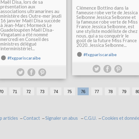
Maël Disa, lors de sa
présentation aux
Clémence Bottino dans la
associations ultramarines au
fameuse robe verte de Jessica
ministère des Outre-mer jeudi
Selbonne Jessica Selbonne et
16 janvier Maël Disa succède
la fameuse robe verte de Miss
à Jean-Marc Mormeck Le
France Jessica Selbonne, est
Guadeloupéen Maël Disa-
une styliste modéliste de chez
Vingatami a été nommé
nous, qui a su conquérir le
mercredi en Conseil des
goût de la future Miss France
ministres délégué
2020. Jessica Selbonne...
interministériel...
#fxgpariscaraibe
#fxgpariscaraibe
1
2
3
4
5
6
70
71
72
73
74
75
76
77
78
79
8
0
0
0
0
0
0
p articles
Contact
Signaler un abus
C.G.U.
Cookies et donnée