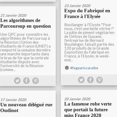
23 Janvier 2020
Expo du Fabriqué en
21 Janvier 2020
France à l'Elysée
Les algorithmes de
Boullanger à l'Elysée "Pour
Parcoursup en question
nous, c'est une belle vitrine !"
La pâte de piment végétarien
Une QPC pour connaître les
de Délices de Guyane,
algorithmes de Parcoursup à
l'entreprise de Bernard
la Réunion L'Union des
Boullanger, faisait partie des
étudiants de France (UNEF) a
120 produits de la Grande
remporté la semaine dernière
Exposition du Fabriqué en
une manche importante dans
France, à l’Elysée, le week-
le bras de fer que la centrale
end...
étudiante dispute avec
l'université de la Réunion
#fxgpariscaraibe
(comme...
20 Janvier 2020
17 Janvier 2020
La fameuse robe verte
Un nouveau délégué rue
que portait la future
Oudinot
miss France 2020