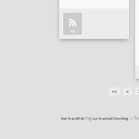
RSS
<<
<
fxg
To
Voir le profil de
sur le portail Overblog