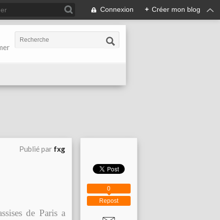
Connexion
+
Créer mon blog
-mer
Publié par
fxg
0
Repost
sises de Paris a