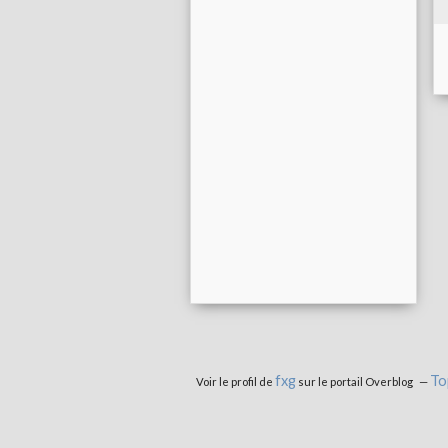
fxg
To
Voir le profil de
sur le portail Overblog