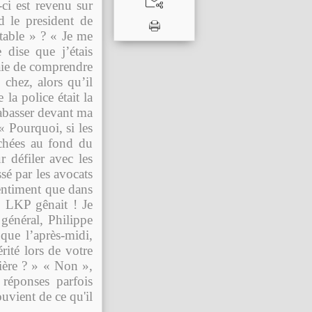
-ci est revenu sur
d le president de
table » ? « Je me
dise que j’étais
saie de comprendre
 chez, alors qu’il
 la police était la
 tabasser devant ma
 « Pourquoi, si les
cachées au fond du
 défiler avec les
sé par les avocats
 sentiment que dans
Le LKP gênait ! Je
 g
é
n
é
ral, Philippe
que l’après-midi,
ité lors de votre
ière ? » « Non »,
réponses parfois
uvient de ce qu'il