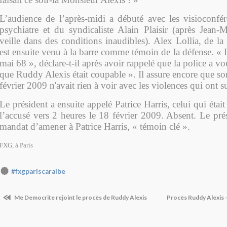
L’audience de l’après-midi a débuté avec les visioconfér
psychiatre et du syndicaliste Alain Plaisir (après Jean-
veille dans des conditions inaudibles). Alex Lollia, de 
est ensuite venu à la barre comme témoin de la défense. « Il
mai 68 », déclare-t-il après avoir rappelé que la police a v
que Ruddy Alexis était coupable ». Il assure encore que s
février 2009 n'avait rien à voir avec les violences qui ont s
Le président a ensuite appelé Patrice Harris, celui qui éta
l’accusé vers 2 heures le 18 février 2009. Absent. Le pré
mandat d’amener à Patrice Harris, « témoin clé ».
FXG, à Paris
#fxgpariscaraibe
Me Democrite rejoint le procès de Ruddy Alexis
Procès Ruddy Alexis -