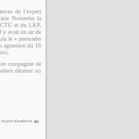
ences de l’expert
Marie Nomertin la
la CTU et du LKP,
 y avait un air de
oulu le « persuader
on agression du 16
uivi.
it en compagnie de
sident décerne un
 5e jour d'audience