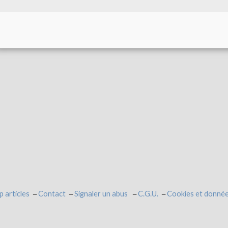
p articles
Contact
Signaler un abus
C.G.U.
Cookies et donnée