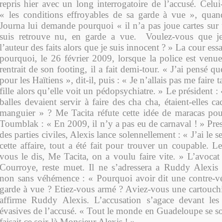
repris hier avec un long interrogatoire de l’accusé. Celui
« les conditions effroyables de sa garde à vue », quan
Journa lui demande pourquoi « il n’a pas joue cartes sur 
suis retrouve nu, en garde a vue. Voulez-vous que je 
l’auteur des faits alors que je suis innocent ? » La cour es
pourquoi, le 26 février 2009, lorsque la police est venue
rentrait de son footing, il a fait demi-tour. « J’ai pensé que
pour les Haïtiens », dit-il, puis : « Je n’allais pas me faire
fille alors qu’elle voit un pédopsychiatre. » Le président :
balles devaient servir à faire des cha cha, étaient-elles 
manguier » ? Me Tacita réfute cette idée de maracas pour
Toumblak : « En 2009, il n’y a pas eu de carnaval ! » Pres
des parties civiles, Alexis lance solennellement : « J’ai le
cette affaire, tout a été fait pour trouver un coupable. 
vous le dis, Me Tacita, on a voulu faire vite. » L’avocat
Courroye, reste muet. Il ne s’adressera a Ruddy Alexis 
non sans véhémence : « Pourquoi avoir dit une contre-vér
garde à vue ? Etiez-vous armé ? Aviez-vous une cartouch
affirme Ruddy Alexis. L’accusation s’agace devant les 
évasives de l’accusé. « Tout le monde en Guadeloupe se so
faisait ce soir-là Monsieur Alexis ! »