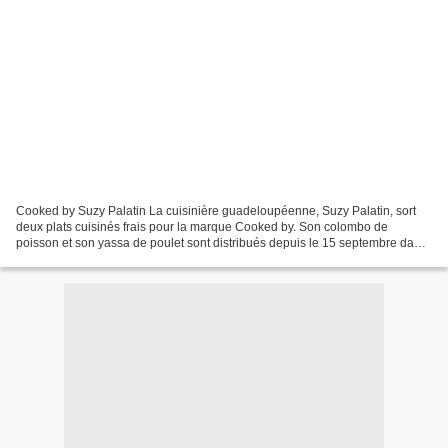
Cooked by Suzy Palatin La cuisinière guadeloupéenne, Suzy Palatin, sort
deux plats cuisinés frais pour la marque Cooked by. Son colombo de
poisson et son yassa de poulet sont distribués depuis le 15 septembre dans
le Monoprix, les épiceries fines et certains...