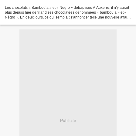
Les chocolats « Bamboula » et « Négro » débaptisés A Auxerre, il n’y aurait
plus depuis hier de friandises chocolatées dénommées « bamboula » et «
Négro ». En deux jours, ce qui semblait s’annoncer telle une nouvelle affaire
Guerlain, est retombé comme...
Publicité