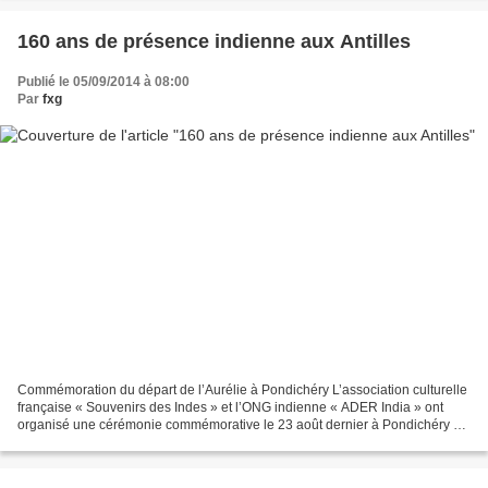
160 ans de présence indienne aux Antilles
Publié le 05/09/2014 à 08:00
Par
fxg
Commémoration du départ de l’Aurélie à Pondichéry L’association culturelle
française « Souvenirs des Indes » et l’ONG indienne « ADER India » ont
organisé une cérémonie commémorative le 23 août dernier à Pondichéry à
l’occasion du 160e anniversaire du...