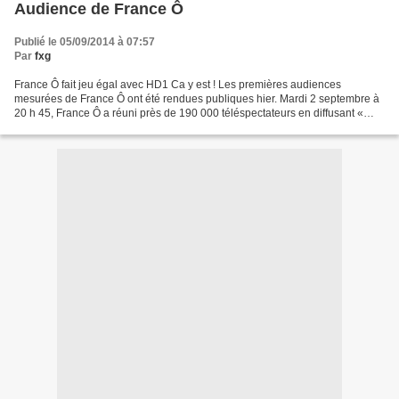
Audience de France Ô
Publié le 05/09/2014 à 07:57
Par
fxg
France Ô fait jeu égal avec HD1 Ca y est ! Les premières audiences
mesurées de France Ô ont été rendues publiques hier. Mardi 2 septembre à
20 h 45, France Ô a réuni près de 190 000 téléspectateurs en diffusant «
L’empire du tigre », une fiction française...