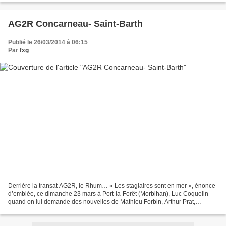
AG2R Concarneau- Saint-Barth
Publié le 26/03/2014 à 06:15
Par
fxg
Derrière la transat AG2R, le Rhum… « Les stagiaires sont en mer », énonce
d’emblée, ce dimanche 23 mars à Port-la-Forêt (Morbihan), Luc Coquelin
quand on lui demande des nouvelles de Mathieu Forbin, Arthur Prat,
François Guibourdin, Nicolas Thomas, les...