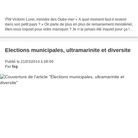
ITW Victorin Lurel, ministre des Outre-mer « A quel moment faut-il revenir
dans son petit pays ? » On parle de plus en plus de remaniement ministériel,
êtes-vous inquiet pour votre maroquin ? Je n’ai jamais été inquiet pour ça !
Ca fait tellement longtemps...
Elections municipales, ultramarinite et diversite
Publié le 21/03/2014 à 08:00
Par
fxg