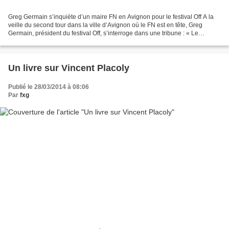
Greg Germain s’inquiète d’un maire FN en Avignon pour le festival Off A la
veille du second tour dans la ville d’Avignon où le FN est en tête, Greg
Germain, président du festival Off, s’interroge dans une tribune : « Le
spectacle vivant doit-il abandonner...
Un livre sur Vincent Placoly
Publié le 28/03/2014 à 08:06
Par
fxg