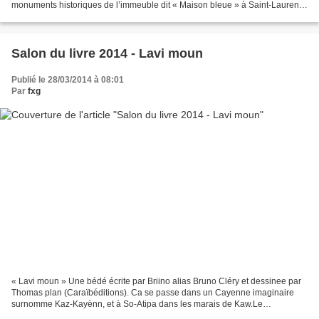
monuments historiques de l’immeuble dit « Maison bleue » à Saint-Laurent-
du-Maroni. Ce site faisait déjà l’objet d’une...
Salon du livre 2014 - Lavi moun
Publié le 28/03/2014 à 08:01
Par
fxg
« Lavi moun » Une bédé écrite par Briino alias Bruno Cléry et dessinee par
Thomas plan (Caraïbéditions). Ca se passe dans un Cayenne imaginaire
surnomme Kaz-Kayènn, et à So-Atipa dans les marais de Kaw.Le
dessinateur et le scénariste se sont rencontrés...