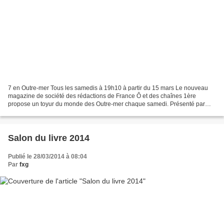
7 en Outre-mer Tous les samedis à 19h10 à partir du 15 mars Le nouveau
magazine de société des rédactions de France Ô et des chaînes 1ère
propose un toyur du monde des Outre-mer chaque samedi. Présenté par
Elyas Akhoun et préparé par Nathalie Nouzieres,...
Salon du livre 2014
Publié le 28/03/2014 à 08:04
Par
fxg