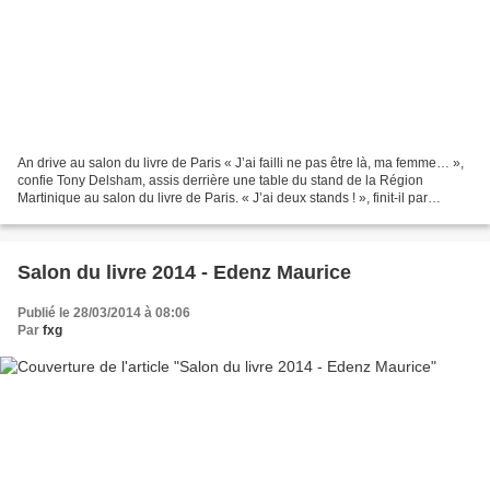
An drive au salon du livre de Paris « J’ai failli ne pas être là, ma femme… »,
confie Tony Delsham, assis derrière une table du stand de la Région
Martinique au salon du livre de Paris. « J’ai deux stands ! », finit-il par
avouer. L’autre est à l’espace...
Salon du livre 2014 - Edenz Maurice
Publié le 28/03/2014 à 08:06
Par
fxg