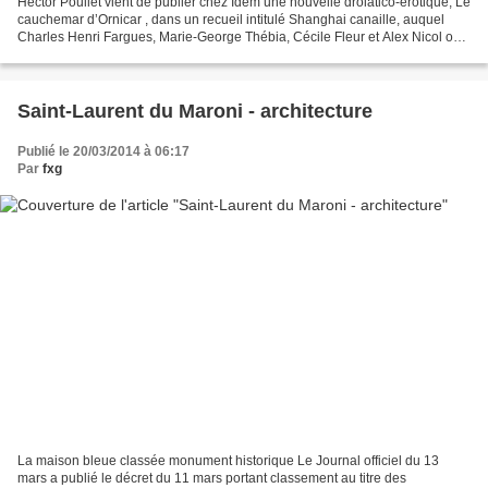
Hector Poullet vient de publier chez Idem une nouvelle drôlatico-érotique, Le
cauchemar d’Ornicar , dans un recueil intitulé Shanghai canaille, auquel
Charles Henri Fargues, Marie-George Thébia, Cécile Fleur et Alex Nicol ont
participé. Par ailleurs,...
Saint-Laurent du Maroni - architecture
Publié le 20/03/2014 à 06:17
Par
fxg
La maison bleue classée monument historique Le Journal officiel du 13
mars a publié le décret du 11 mars portant classement au titre des