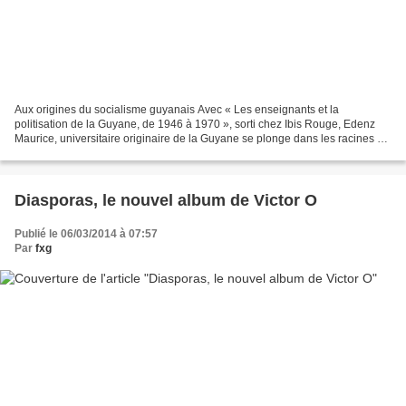
Aux origines du socialisme guyanais Avec « Les enseignants et la
politisation de la Guyane, de 1946 à 1970 », sorti chez Ibis Rouge, Edenz
Maurice, universitaire originaire de la Guyane se plonge dans les racines du
parti socialiste guyanais. Il débute...
Diasporas, le nouvel album de Victor O
Publié le 06/03/2014 à 07:57
Par
fxg