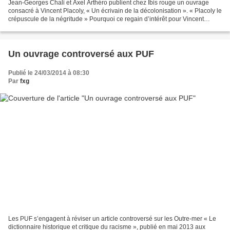
Jean-Georges Chali et Axel Arthéro publient chez Ibis rouge un ouvrage
consacré à Vincent Placoly, « Un écrivain de la décolonisation ». « Placoly le
crépuscule de la négritude » Pourquoi ce regain d’intérêt pour Vincent
Placoly ? Jean-Georges Chali :...
Un ouvrage controversé aux PUF
Publié le 24/03/2014 à 08:30
Par
fxg
Les PUF s’engagent à réviser un article controversé sur les Outre-mer « Le
dictionnaire historique et critique du racisme », publié en mai 2013 aux