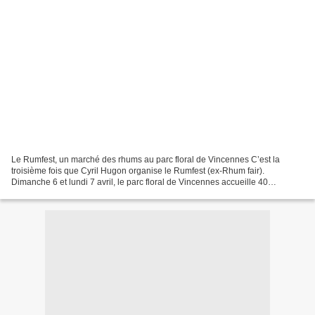
Le Rumfest, un marché des rhums au parc floral de Vincennes C’est la
troisième fois que Cyril Hugon organise le Rumfest (ex-Rhum fair).
Dimanche 6 et lundi 7 avril, le parc floral de Vincennes accueille 40
exposants représentant plus de cent marques de...